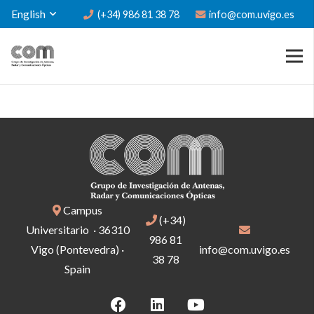
English
(+34) 986 81 38 78
info@com.uvigo.es
Campus
(+34)
Universitario · 36310
986 81
Vigo (Pontevedra) ·
info@com.uvigo.es
38 78
Spain