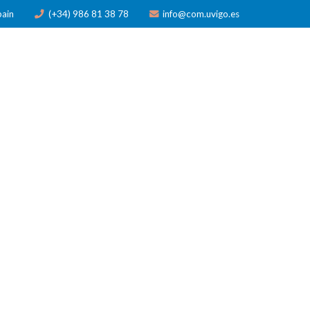
pain
(+34) 986 81 38 78
info@com.uvigo.es
N
PUBLICACIONES
PREMIOS
NOTICIAS