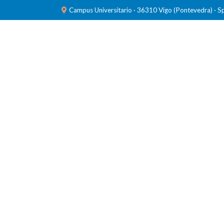
Campus Universitario · 36310 Vigo (Pontevedra) · S
INVESTIGACIÓN
LABORATORIOS
FORMACIÓ