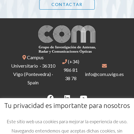
CONTACTAR
Campus
(+34)
Universitario · 36310
986 81
Vigo (Pontevedra) ·
info@com.uvigo.es
38 78
Spain
Tu privacidad es importante para nosotros
Este sitio web usa cookies para mejorar la experiencia de uso.
AVISO LEGAL
Navegando entendemos que aceptas dichas cookies, sin