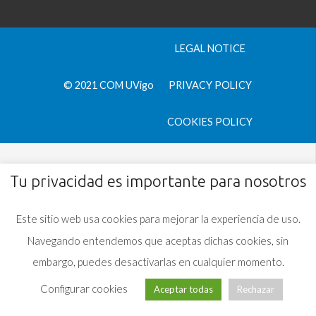
LEGAL NOTICE
© 2021 COM UVigo
PRIVACY POLICY
COOKIES POLICY
Tu privacidad es importante para nosotros
Este sitio web usa cookies para mejorar la experiencia de uso.
Navegando entendemos que aceptas dichas cookies, sin
embargo, puedes desactivarlas en cualquier momento.
Configurar cookies
Aceptar todas
Rechazar