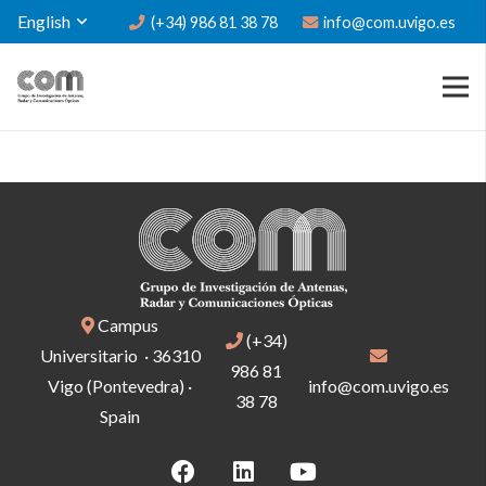
English
(+34) 986 81 38 78
info@com.uvigo.es
Campus
(+34)
Universitario · 36310
986 81
Vigo (Pontevedra) ·
info@com.uvigo.es
38 78
Spain