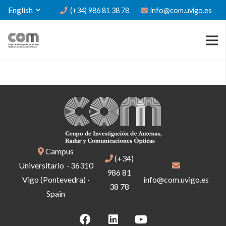
English
(+34) 986 81 38 78
info@com.uvigo.es
Campus
(+34)
Universitario · 36310
986 81
Vigo (Pontevedra) ·
info@com.uvigo.es
38 78
Spain