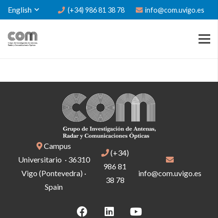
English
(+34) 986 81 38 78
info@com.uvigo.es
Campus
(+34)
Universitario · 36310
986 81
Vigo (Pontevedra) ·
info@com.uvigo.es
38 78
Spain