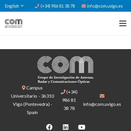
English
(+34) 986 81 38 78
info@com.uvigo.es
Campus
(+34)
Universitario · 36310
986 81
Vigo (Pontevedra) ·
info@com.uvigo.es
38 78
Spain