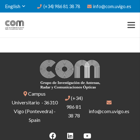
English
(+34) 986 81 38 78
info@com.uvigo.es
Campus
(+34)
Universitario · 36310
986 81
Vigo (Pontevedra) ·
info@com.uvigo.es
38 78
Spain