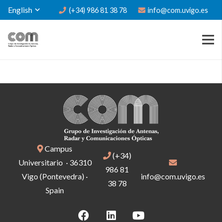
English
(+34) 986 81 38 78
info@com.uvigo.es
Campus
(+34)
Universitario · 36310
986 81
Vigo (Pontevedra) ·
info@com.uvigo.es
38 78
Spain