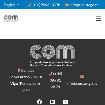
English
(+34) 986 81 38 78
info@com.uvigo.es
Campus
(+34)
Universitario · 36310
986 81
Vigo (Pontevedra) ·
info@com.uvigo.es
38 78
Spain