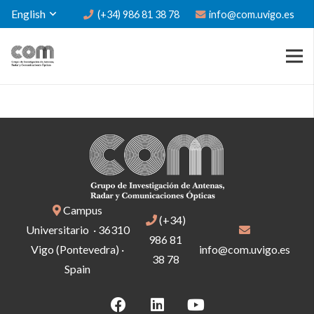
English
(+34) 986 81 38 78
info@com.uvigo.es
Campus
(+34)
Universitario · 36310
986 81
Vigo (Pontevedra) ·
info@com.uvigo.es
38 78
Spain