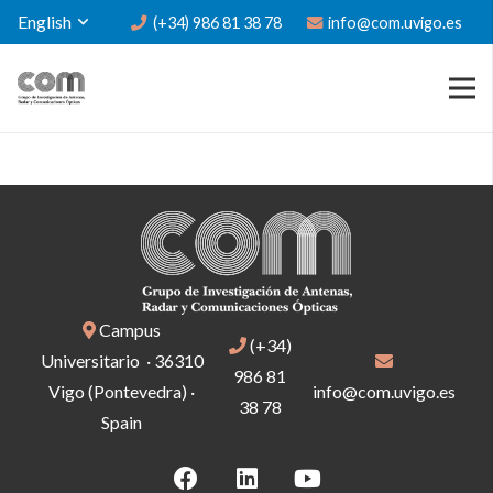
English
(+34) 986 81 38 78
info@com.uvigo.es
Campus
(+34)
Universitario · 36310
986 81
Vigo (Pontevedra) ·
info@com.uvigo.es
38 78
Spain