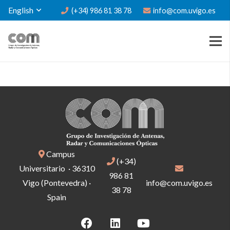
English
(+34) 986 81 38 78
info@com.uvigo.es
Campus
(+34)
Universitario · 36310
986 81
Vigo (Pontevedra) ·
info@com.uvigo.es
38 78
Spain