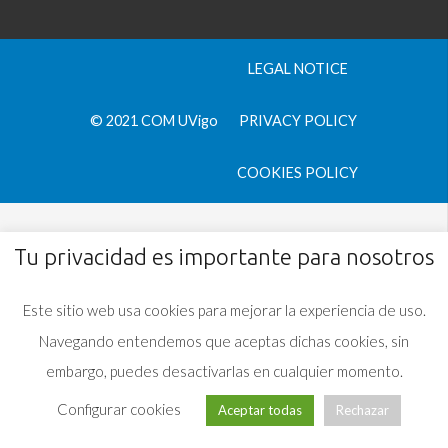
LEGAL NOTICE
© 2021 COM UVigo
PRIVACY POLICY
COOKIES POLICY
Tu privacidad es importante para nosotros
Este sitio web usa cookies para mejorar la experiencia de uso.
Navegando entendemos que aceptas dichas cookies, sin
embargo, puedes desactivarlas en cualquier momento.
Configurar cookies
Aceptar todas
Rechazar