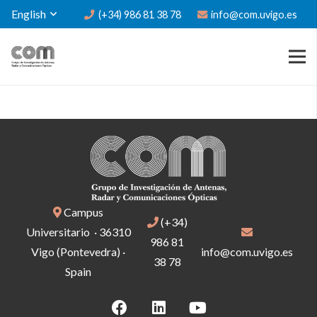
English
(+34) 986 81 38 78
info@com.uvigo.es
Campus
(+34)
Universitario · 36310
986 81
Vigo (Pontevedra) ·
info@com.uvigo.es
38 78
Spain