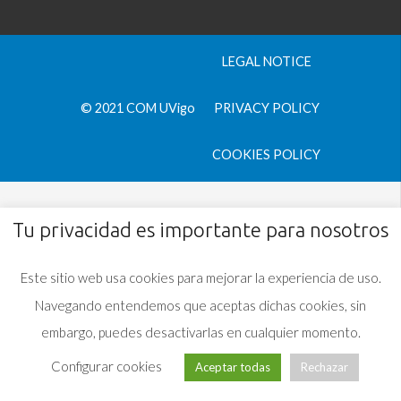
LEGAL NOTICE
© 2021 COM UVigo
PRIVACY POLICY
COOKIES POLICY
Tu privacidad es importante para nosotros
Este sitio web usa cookies para mejorar la experiencia de uso.
Navegando entendemos que aceptas dichas cookies, sin
embargo, puedes desactivarlas en cualquier momento.
Configurar cookies
Aceptar todas
Rechazar