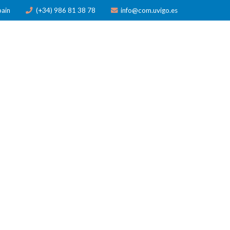
pain
(+34) 986 81 38 78
info@com.uvigo.es
N
PUBLICACIONES
PREMIOS
NOTICIAS