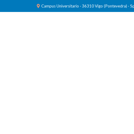
Campus Universitario · 36310 Vigo (Pontevedra) · S
INVESTIGACIÓN
LABORATORIOS
FORMACIÓ