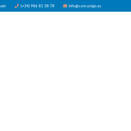
pain
(+34) 986 81 38 78
info@com.uvigo.es
N
PUBLICACIONES
PREMIOS
NOTICIAS