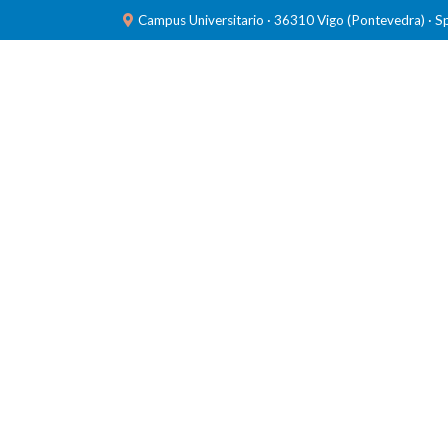
Campus Universitario · 36310 Vigo (Pontevedra) · S
INVESTIGACIÓN
LABORATORIOS
FORMACIÓ