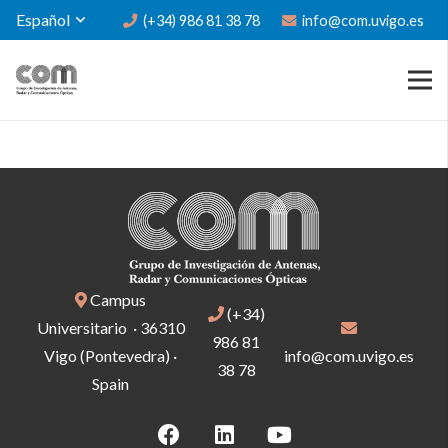
Español
(+34) 986 81 38 78
info@com.uvigo.es
Campus
(+34)
Universitario · 36310
986 81
Vigo (Pontevedra) ·
info@com.uvigo.es
38 78
Spain