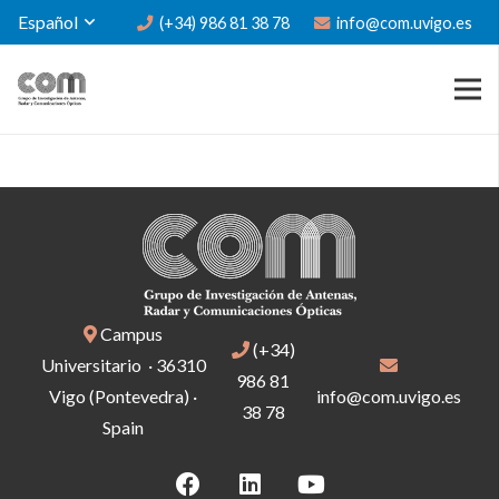
Español
(+34) 986 81 38 78
info@com.uvigo.es
Campus
(+34)
Universitario · 36310
986 81
Vigo (Pontevedra) ·
info@com.uvigo.es
38 78
Spain