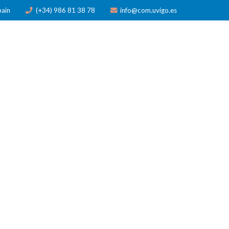
pain
(+34) 986 81 38 78
info@com.uvigo.es
N
PUBLICACIONES
PREMIOS
NOTICIAS