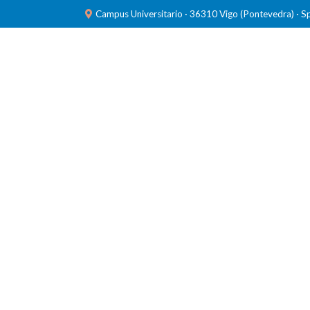
Campus Universitario · 36310 Vigo (Pontevedra) · S
INVESTIGACIÓN
LABORATORIOS
FORMACIÓ