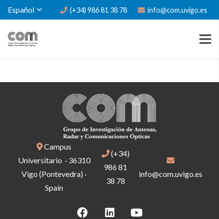
Español
(+34) 986 81 38 78
info@com.uvigo.es
Campus
(+34)
Universitario · 36310
986 81
Vigo (Pontevedra) ·
info@com.uvigo.es
38 78
Spain