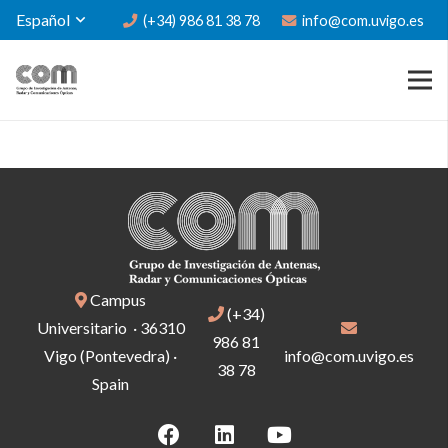
Español
(+34) 986 81 38 78
info@com.uvigo.es
Campus
(+34)
Universitario · 36310
986 81
Vigo (Pontevedra) ·
info@com.uvigo.es
38 78
Spain