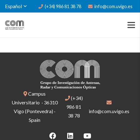
Español
(+34) 986 81 38 78
info@com.uvigo.es
Campus
(+34)
Universitario · 36310
986 81
Vigo (Pontevedra) ·
info@com.uvigo.es
38 78
Spain