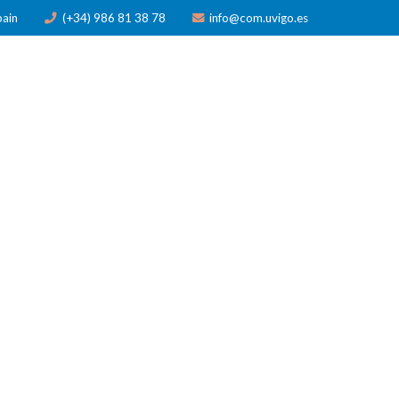
pain
(+34) 986 81 38 78
info@com.uvigo.es
N
PUBLICACIONES
PREMIOS
NOTICIAS