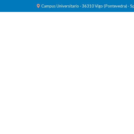
Campus Universitario · 36310 Vigo (Pontevedra) · S
INVESTIGACIÓN
LABORATORIOS
FORMACIÓ