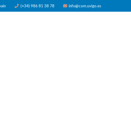
pain
(+34) 986 81 38 78
info@com.uvigo.es
N
PUBLICACIONES
PREMIOS
NOTICIAS