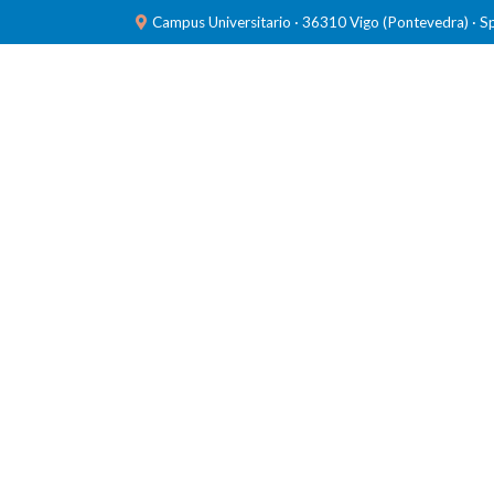
Campus Universitario · 36310 Vigo (Pontevedra) · S
INVESTIGACIÓN
LABORATORIOS
FORMACIÓ