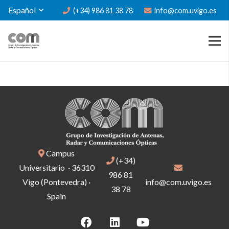
Español
(+34) 986 81 38 78
info@com.uvigo.es
Campus
(+34)
Universitario · 36310
986 81
Vigo (Pontevedra) ·
info@com.uvigo.es
38 78
Spain