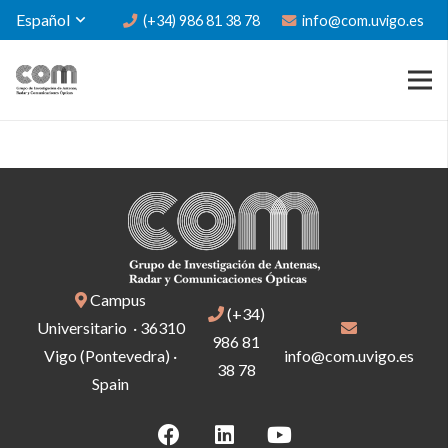
Español
(+34) 986 81 38 78
info@com.uvigo.es
Campus
(+34)
Universitario · 36310
986 81
Vigo (Pontevedra) ·
info@com.uvigo.es
38 78
Spain