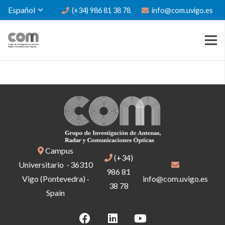
Español
(+34) 986 81 38 78
info@com.uvigo.es
Campus
(+34)
Universitario · 36310
986 81
Vigo (Pontevedra) ·
info@com.uvigo.es
38 78
Spain