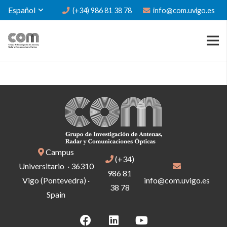
Español
(+34) 986 81 38 78
info@com.uvigo.es
Campus
(+34)
Universitario · 36310
986 81
Vigo (Pontevedra) ·
info@com.uvigo.es
38 78
Spain