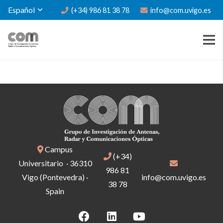
Español
(+34) 986 81 38 78
info@com.uvigo.es
Campus
(+34)
Universitario · 36310
986 81
Vigo (Pontevedra) ·
info@com.uvigo.es
38 78
Spain