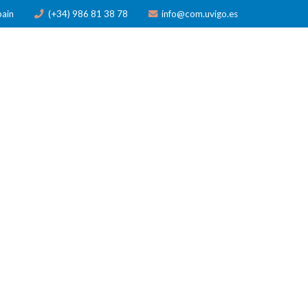
pain
(+34) 986 81 38 78
info@com.uvigo.es
N
PUBLICACIONES
PREMIOS
NOTICIAS