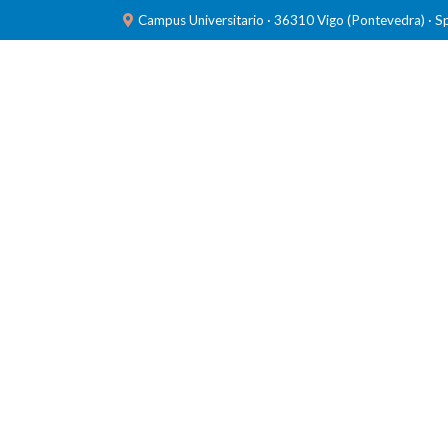
Campus Universitario · 36310 Vigo (Pontevedra) · S
INVESTIGACIÓN
LABORATORIOS
FORMACIÓ