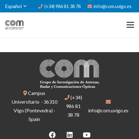
Español
(+34) 986 81 38 78
info@com.uvigo.es
Campus
(+34)
Universitario · 36310
986 81
Vigo (Pontevedra) ·
info@com.uvigo.es
38 78
Spain