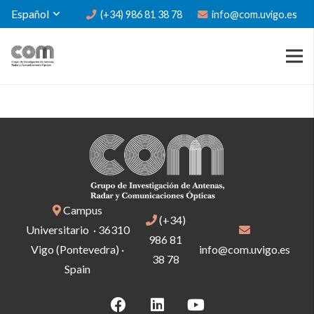
Español
(+34) 986 81 38 78
info@com.uvigo.es
Campus
(+34)
Universitario · 36310
986 81
Vigo (Pontevedra) ·
info@com.uvigo.es
38 78
Spain