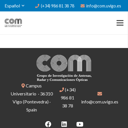
Español
(+34) 986 81 38 78
info@com.uvigo.es
Campus
(+34)
Universitario · 36310
986 81
Vigo (Pontevedra) ·
info@com.uvigo.es
38 78
Spain