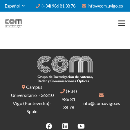
Español
(+34) 986 81 38 78
info@com.uvigo.es
Campus
(+34)
Universitario · 36310
986 81
Vigo (Pontevedra) ·
info@com.uvigo.es
38 78
Spain