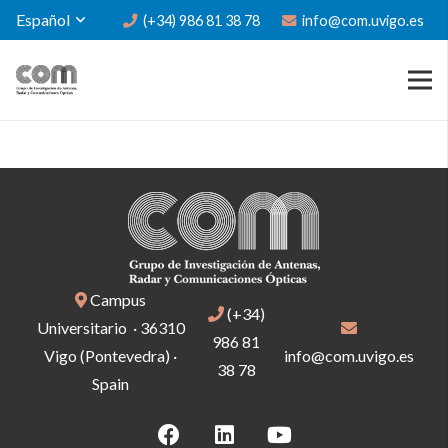
Español
(+34) 986 81 38 78
info@com.uvigo.es
Campus
(+34)
Universitario · 36310
986 81
Vigo (Pontevedra) ·
info@com.uvigo.es
38 78
Spain