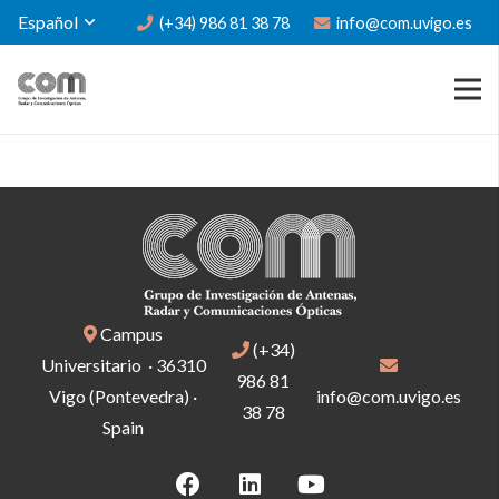
Español
(+34) 986 81 38 78
info@com.uvigo.es
Campus
(+34)
Universitario · 36310
986 81
Vigo (Pontevedra) ·
info@com.uvigo.es
38 78
Spain