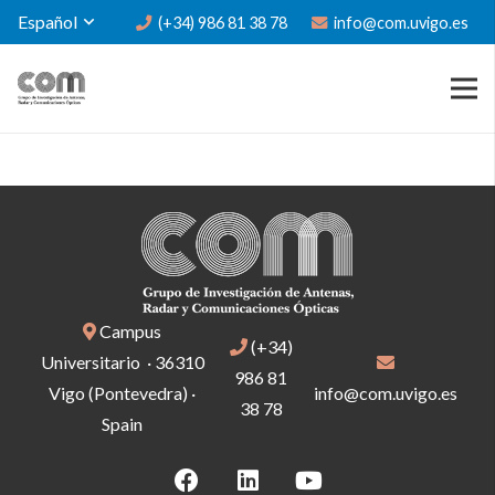
Español
(+34) 986 81 38 78
info@com.uvigo.es
Campus
(+34)
Universitario · 36310
986 81
Vigo (Pontevedra) ·
info@com.uvigo.es
38 78
Spain