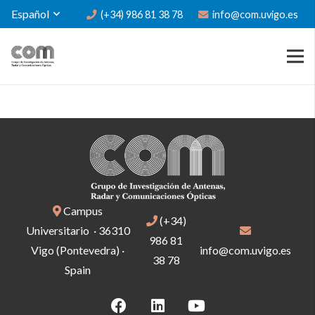
Español
(+34) 986 81 38 78
info@com.uvigo.es
Campus
(+34)
Universitario · 36310
986 81
Vigo (Pontevedra) ·
info@com.uvigo.es
38 78
Spain