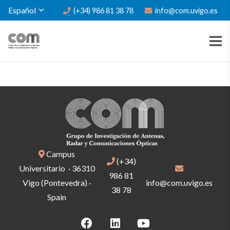
Español
(+34) 986 81 38 78
info@com.uvigo.es
Campus
(+34)
Universitario · 36310
986 81
Vigo (Pontevedra) ·
info@com.uvigo.es
38 78
Spain