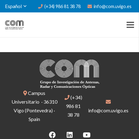
Español
(+34) 986 81 38 78
info@com.uvigo.es
Campus
(+34)
Universitario · 36310
986 81
Vigo (Pontevedra) ·
info@com.uvigo.es
38 78
Spain