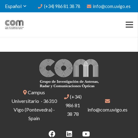
Español
(+34) 986 81 38 78
info@com.uvigo.es
Campus
(+34)
Universitario · 36310
986 81
Vigo (Pontevedra) ·
info@com.uvigo.es
38 78
Spain