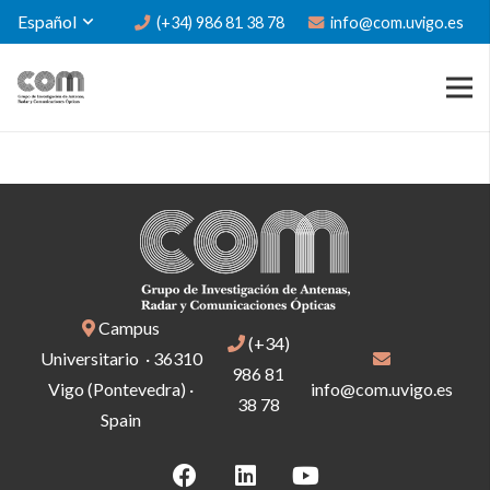
Español
(+34) 986 81 38 78
info@com.uvigo.es
Campus
(+34)
Universitario · 36310
986 81
Vigo (Pontevedra) ·
info@com.uvigo.es
38 78
Spain