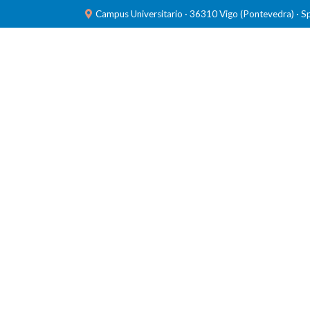
Campus Universitario · 36310 Vigo (Pontevedra) · S
INVESTIGACIÓN
LABORATORIOS
FORMACIÓ