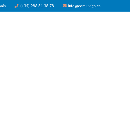
pain
(+34) 986 81 38 78
info@com.uvigo.es
N
PUBLICACIONES
PREMIOS
NOTICIAS