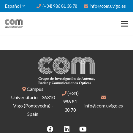
Español
(+34) 986 81 38 78
info@com.uvigo.es
Campus
(+34)
Universitario · 36310
986 81
Vigo (Pontevedra) ·
info@com.uvigo.es
38 78
Spain