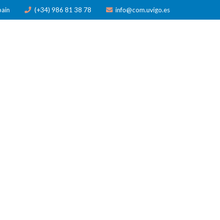
pain
(+34) 986 81 38 78
info@com.uvigo.es
N
PUBLICACIONES
PREMIOS
NOTICIAS