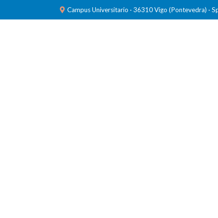
Campus Universitario · 36310 Vigo (Pontevedra) · S
INVESTIGACIÓN
LABORATORIOS
FORMACIÓ