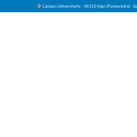
Campus Universitario · 36310 Vigo (Pontevedra) · S
INVESTIGACIÓN
LABORATORIOS
FORMACIÓ