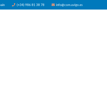
pain
(+34) 986 81 38 78
info@com.uvigo.es
N
PUBLICACIONES
PREMIOS
NOTICIAS