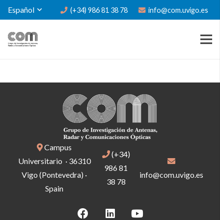
Español
(+34) 986 81 38 78
info@com.uvigo.es
Campus
(+34)
Universitario · 36310
986 81
Vigo (Pontevedra) ·
info@com.uvigo.es
38 78
Spain