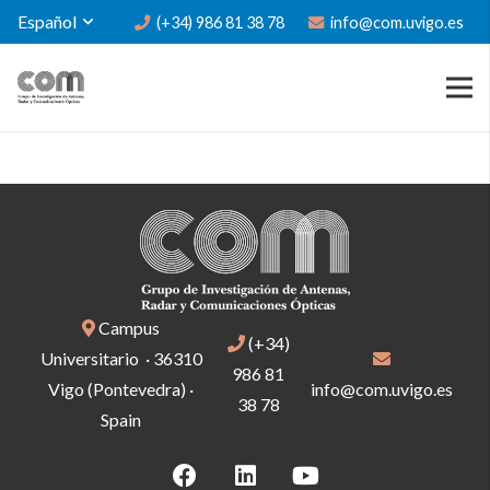
Español
(+34) 986 81 38 78
info@com.uvigo.es
Campus
(+34)
Universitario · 36310
986 81
Vigo (Pontevedra) ·
info@com.uvigo.es
38 78
Spain